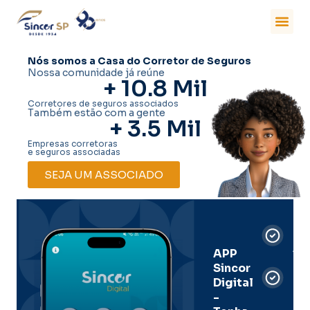
Nós somos a Casa do Corretor de Seguros
Nossa comunidade já reúne
+ 
10.8
 Mil
Corretores de seguros associados
Também estão com a gente
+ 
3.5
 Mil
Empresas corretoras
e seguros associadas
SEJA UM ASSOCIADO
Car
Dig
Ass
APP
Sincor
Pre
Digital
-
Men