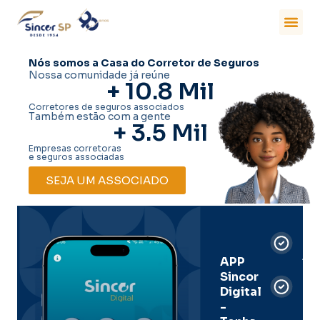
Nós somos a Casa do Corretor de Seguros
Nossa comunidade já reúne
+ 
10.8
 Mil
Corretores de seguros associados
Também estão com a gente
+ 
3.5
 Mil
Empresas corretoras
e seguros associadas
SEJA UM ASSOCIADO
Car
Dig
Ass
APP
Sincor
Pre
Digital
-
Men