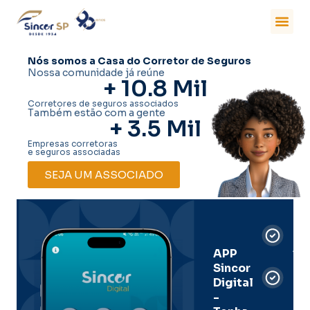
Nós somos a Casa do Corretor de Seguros
Nossa comunidade já reúne
+ 
10.8
 Mil
Corretores de seguros associados
Também estão com a gente
+ 
3.5
 Mil
Empresas corretoras
e seguros associadas
SEJA UM ASSOCIADO
Car
Dig
Ass
APP
Sincor
Pre
Digital
-
Men