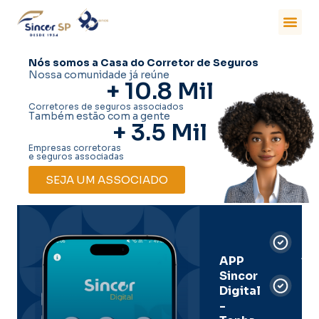
Nós somos a Casa do Corretor de Seguros
Nossa comunidade já reúne
+ 
10.8
 Mil
Corretores de seguros associados
Também estão com a gente
+ 
3.5
 Mil
Empresas corretoras
e seguros associadas
SEJA UM ASSOCIADO
Car
Dig
Ass
APP
Sincor
Pre
Digital
-
Men