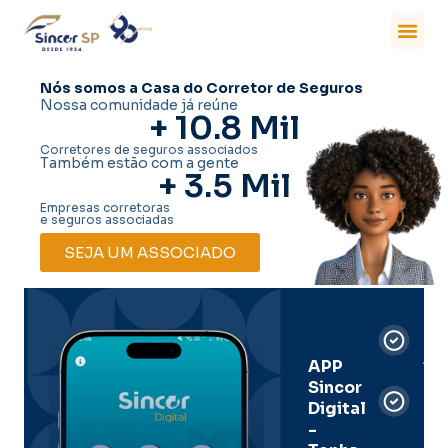
Nós somos a Casa do Corretor de Seguros
Nossa comunidade já reúne
+ 
10.8
 Mil
Corretores de seguros associados
Também estão com a gente
+ 
3.5
 Mil
Empresas corretoras
e seguros associadas
SEJA UM ASSOCIADO
Car
Dig
Ass
APP
Sincor
Pre
Digital
-
Men