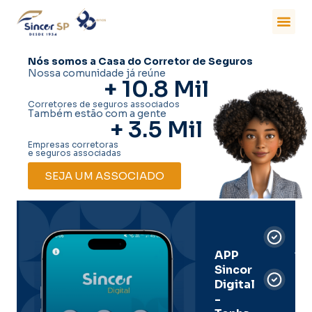
Nós somos a Casa do Corretor de Seguros
Nossa comunidade já reúne
+ 
10.8
 Mil
Corretores de seguros associados
Também estão com a gente
+ 
3.5
 Mil
Empresas corretoras
e seguros associadas
SEJA UM ASSOCIADO
Car
Dig
Ass
APP
Sincor
Pre
Digital
-
Men