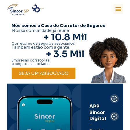
Nós somos a Casa do Corretor de Seguros
Nossa comunidade já reúne
+ 
10.8
 Mil
Corretores de seguros associados
Também estão com a gente
+ 
3.5
 Mil
Empresas corretoras
e seguros associadas
SEJA UM ASSOCIADO
Car
Dig
Ass
APP
Sincor
Pre
Digital
-
Men