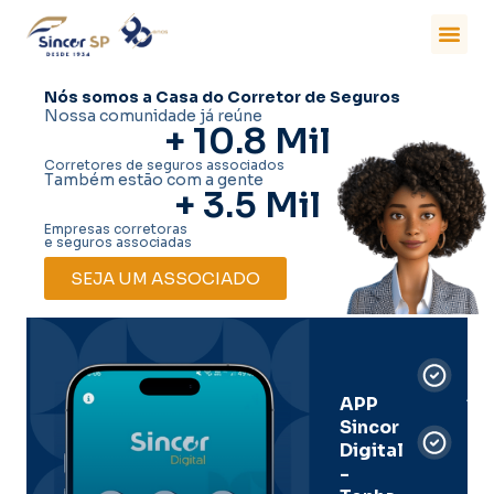
Nós somos a Casa do Corretor de Seguros
Nossa comunidade já reúne
+ 
10.8
 Mil
Corretores de seguros associados
Também estão com a gente
+ 
3.5
 Mil
Empresas corretoras
e seguros associadas
SEJA UM ASSOCIADO
Car
Dig
Ass
APP
Sincor
Pre
Digital
-
Men