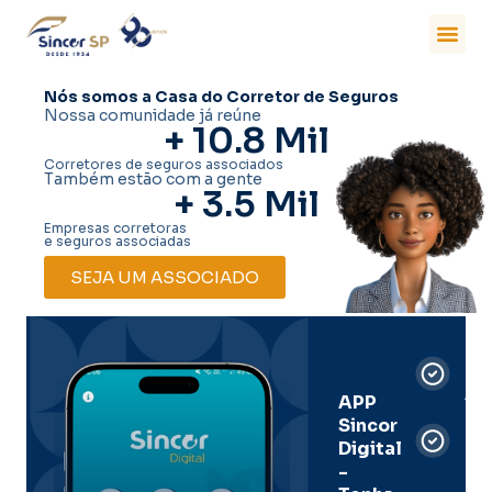
Nós somos a Casa do Corretor de Seguros
Nossa comunidade já reúne
+ 
10.8
 Mil
Corretores de seguros associados
Também estão com a gente
+ 
3.5
 Mil
Empresas corretoras
e seguros associadas
SEJA UM ASSOCIADO
Car
Dig
Ass
APP
Sincor
Pre
Digital
-
Men