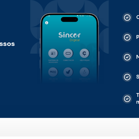
C
ossos
M
S
T