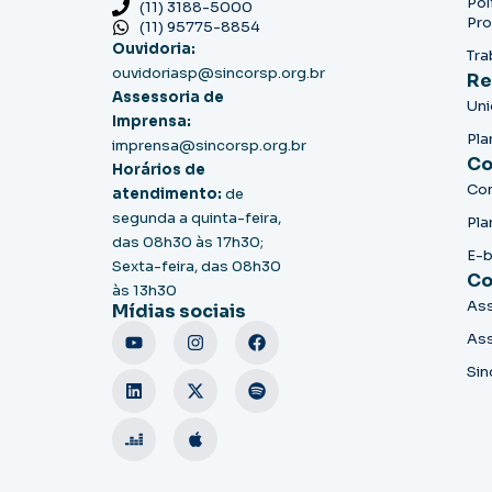
Pol
(11) 3188-5000
Pro
(11) 95775-8854
Ouvidoria:
Tra
ouvidoriasp@sincorsp.org.br
Re
Assessoria de
Un
Imprensa:
Pla
imprensa@sincorsp.org.br
Co
Horários de
Co
atendimento:
de
segunda a quinta-feira,
Pla
das 08h30 às 17h30;
E-
Sexta-feira, das 08h30
Co
às 13h30
Ass
Mídias sociais
Ass
Sin