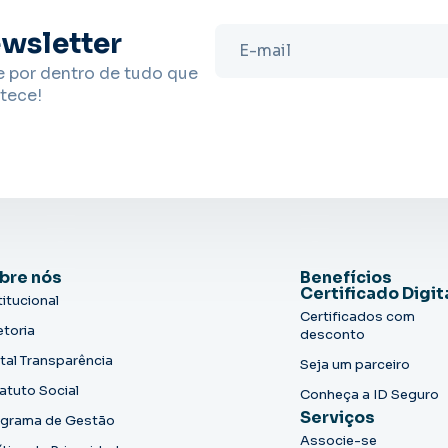
wsletter
e por dentro de tudo que
tece!
bre nós
Benefícios
Certificado Digit
titucional
Certificados com
etoria
desconto
tal Transparência
Seja um parceiro
atuto Social
Conheça a ID Seguro
Serviços
grama de Gestão
Associe-se