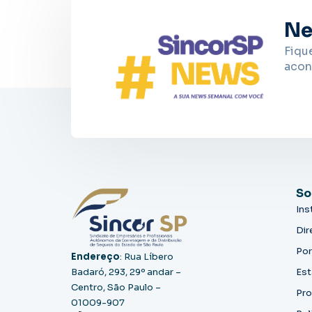
Ne
Fiqu
acon
So
Ins
Dir
Por
Endereço
: Rua Líbero
Badaró, 293, 29º andar –
Est
Centro, São Paulo –
Pro
01009-907