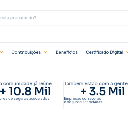
Contribuições
Benefícios
Certificado Digital
a comunidade já reúne
Também estão com a gente
+ 
10.8
 Mil
+ 
3.5
 Mil
ores de seguros associados
Empresas corretoras
e seguros associadas