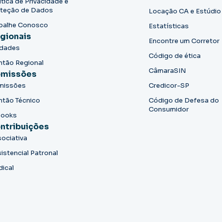
ítica de Privacidade e
teção de Dados
Locação CA e Estúdio
balhe Conosco
Estatísticas
gionais
Encontre um Corretor
idades
Código de ética
ntão Regional
CâmaraSIN
missões
missões
Credicor-SP
ntão Técnico
Código de Defesa do
Consumidor
books
ntribuições
ociativa
istencial Patronal
dical