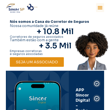
Nós somos a Casa do Corretor de Seguros
Nossa comunidade já reúne
+ 
10.8
 Mil
Corretores de seguros associados
Também estão com a gente
+ 
3.5
 Mil
Empresas corretoras
e seguros associadas
SEJA UM ASSOCIADO
Car
Dig
Ass
APP
Sincor
Pre
Digital
-
Men