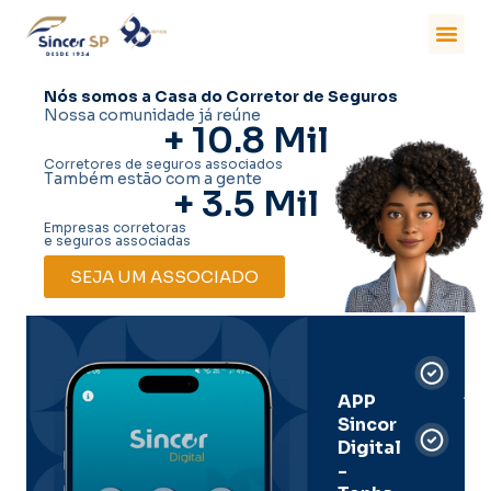
Nós somos a Casa do Corretor de Seguros
Nossa comunidade já reúne
+ 
10.8
 Mil
Corretores de seguros associados
Também estão com a gente
+ 
3.5
 Mil
Empresas corretoras
e seguros associadas
SEJA UM ASSOCIADO
Car
Dig
Ass
APP
Sincor
Pre
Digital
-
Men