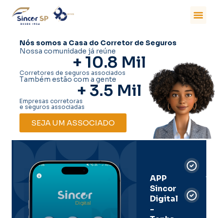
Nós somos a Casa do Corretor de Seguros
Nossa comunidade já reúne
+ 
10.8
 Mil
Corretores de seguros associados
Também estão com a gente
+ 
3.5
 Mil
Empresas corretoras
e seguros associadas
SEJA UM ASSOCIADO
Car
Dig
Ass
APP
Sincor
Pre
Digital
-
Men