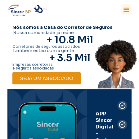
Nós somos a Casa do Corretor de Seguros
Nossa comunidade já reúne
+ 
10.8
 Mil
Corretores de seguros associados
Também estão com a gente
+ 
3.5
 Mil
Empresas corretoras
e seguros associadas
SEJA UM ASSOCIADO
Car
Dig
Ass
APP
Sincor
Pre
Digital
-
Men