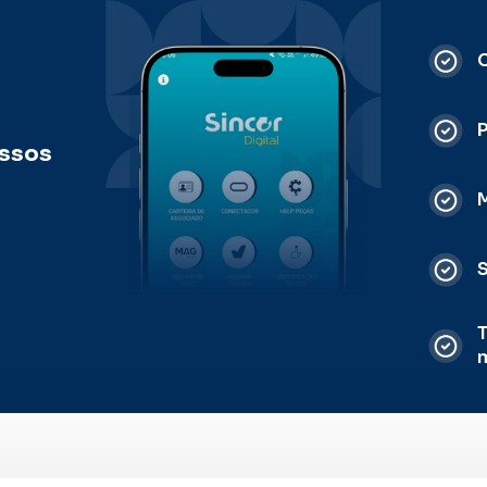
C
ossos
M
S
T