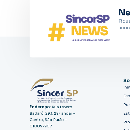
Ne
Fiqu
acon
So
Ins
Dir
Por
Endereço
: Rua Líbero
Badaró, 293, 29º andar –
Est
Centro, São Paulo –
Pro
01009-907