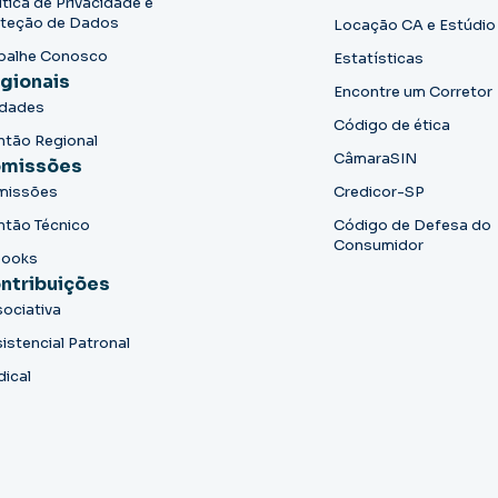
ítica de Privacidade e
teção de Dados
Locação CA e Estúdio
balhe Conosco
Estatísticas
gionais
Encontre um Corretor
idades
Código de ética
ntão Regional
CâmaraSIN
missões
missões
Credicor-SP
ntão Técnico
Código de Defesa do
Consumidor
books
ntribuições
ociativa
istencial Patronal
dical