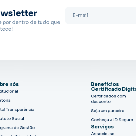
wsletter
e por dentro de tudo que
tece!
bre nós
Benefícios
Certificado Digit
titucional
Certificados com
etoria
desconto
tal Transparência
Seja um parceiro
atuto Social
Conheça a ID Seguro
Serviços
grama de Gestão
Associe-se