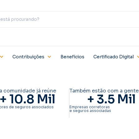
Contribuições
Benefícios
Certificado Digital
a comunidade já reúne
Também estão com a gente
+ 
10.8
 Mil
+ 
3.5
 Mil
ores de seguros associados
Empresas corretoras
e seguros associadas