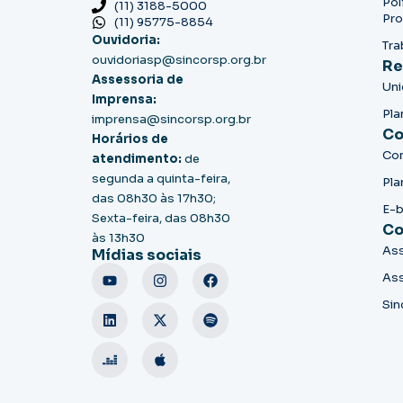
Pol
(11) 3188-5000
Pro
(11) 95775-8854
Ouvidoria:
Tra
ouvidoriasp@sincorsp.org.br
Re
Assessoria de
Un
Imprensa:
Pla
imprensa@sincorsp.org.br
Co
Horários de
Co
atendimento:
de
segunda a quinta-feira,
Pla
das 08h30 às 17h30;
E-
Sexta-feira, das 08h30
Co
às 13h30
Ass
Mídias sociais
Ass
Sin