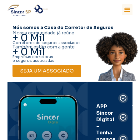
Nós somos a Casa do Corretor de Seguros
Nossa comunidade já reúne
+
0
Mil
Corretores de seguros associados
Também estão com a gente
+
0
Mil
Empresas corretoras
e seguros associadas
SEJA UM ASSOCIADO
Car
Dig
Ass
APP
Sincor
Pre
Digital
-
Men
Tenha
e
nossos