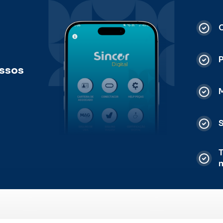
C
ossos
M
S
T