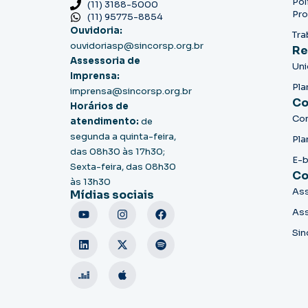
Pol
(11) 3188-5000
Pro
(11) 95775-8854
Ouvidoria:
Tra
ouvidoriasp@sincorsp.org.br
Re
Assessoria de
Un
Imprensa:
Pla
imprensa@sincorsp.org.br
Co
Horários de
Co
atendimento:
de
segunda a quinta-feira,
Pla
das 08h30 às 17h30;
E-
Sexta-feira, das 08h30
Co
às 13h30
Ass
Mídias sociais
Ass
Sin