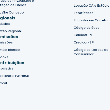
ítica de Privacidade e
teção de Dados
Locação CA e Estúdio
balhe Conosco
Estatísticas
gionais
Encontre um Corretor
idades
Código de ética
ntão Regional
CâmaraSIN
missões
missões
Credicor-SP
ntão Técnico
Código de Defesa do
Consumidor
books
ntribuições
ociativa
istencial Patronal
dical