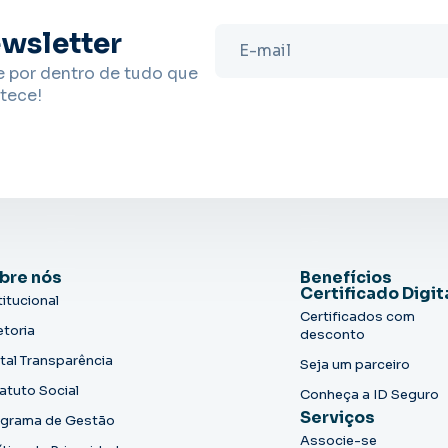
wsletter
e por dentro de tudo que
tece!
bre nós
Benefícios
Certificado Digit
titucional
Certificados com
etoria
desconto
tal Transparência
Seja um parceiro
atuto Social
Conheça a ID Seguro
Serviços
grama de Gestão
Associe-se