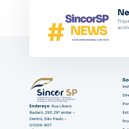
Ne
Fiqu
acon
So
Ins
Dir
Por
Endereço
: Rua Líbero
Badaró, 293, 29º andar –
Est
Centro, São Paulo –
Pro
01009-907