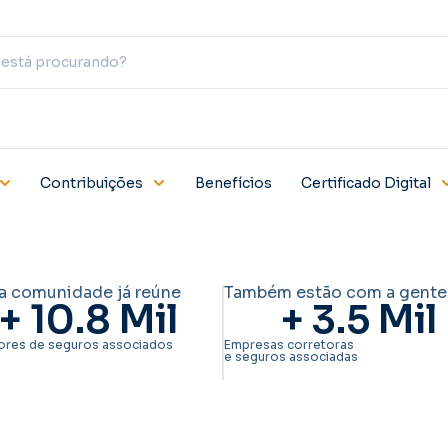
Contribuições
Benefícios
Certificado Digital
a comunidade já reúne
Também estão com a gente
+ 
10.8
 Mil
+ 
3.5
 Mil
ores de seguros associados
Empresas corretoras
e seguros associadas