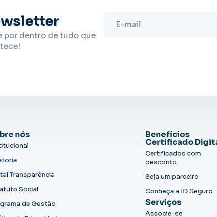
wsletter
e por dentro de tudo que
tece!
bre nós
Benefícios
Certificado Digit
titucional
Certificados com
etoria
desconto
tal Transparência
Seja um parceiro
atuto Social
Conheça a ID Seguro
Serviços
grama de Gestão
Associe-se