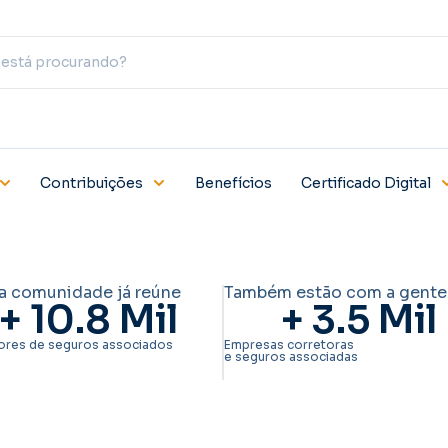
Contribuições
Benefícios
Certificado Digital
a comunidade já reúne
Também estão com a gente
+ 
10.8
 Mil
+ 
3.5
 Mil
ores de seguros associados
Empresas corretoras
e seguros associadas