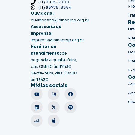
Pol
(11) 3188-5000
Pro
(11) 95775-8854
Ouvidoria:
Tra
ouvidoriasp@sincorsp.org.br
Re
Assessoria de
Un
Imprensa:
Pla
imprensa@sincorsp.org.br
Co
Horários de
Co
atendimento:
de
segunda a quinta-feira,
Pla
das 08h30 às 17h30;
E-
Sexta-feira, das 08h30
Co
às 13h30
Ass
Mídias sociais
Ass
Sin