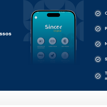
C
ossos
M
S
T