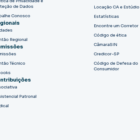
ítica de Privacidade e
teção de Dados
Locação CA e Estúdio
balhe Conosco
Estatísticas
gionais
Encontre um Corretor
idades
Código de ética
ntão Regional
CâmaraSIN
missões
missões
Credicor-SP
ntão Técnico
Código de Defesa do
Consumidor
books
ntribuições
ociativa
istencial Patronal
dical