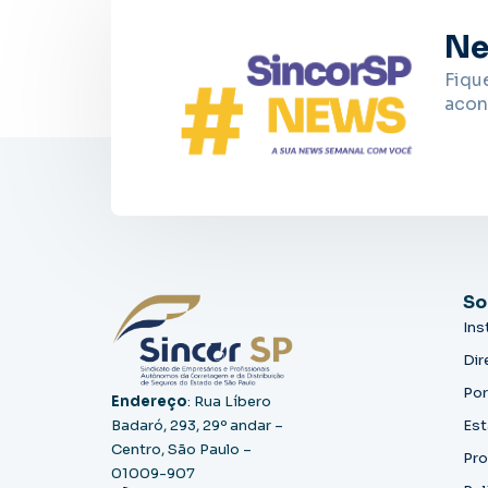
Ne
Fiqu
acon
So
Ins
Dir
Por
Endereço
: Rua Líbero
Badaró, 293, 29º andar –
Est
Centro, São Paulo –
Pro
01009-907