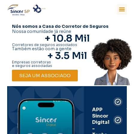
Nós somos a Casa do Corretor de Seguros
Nossa comunidade já reúne
+ 
10.8
 Mil
Corretores de seguros associados
Também estão com a gente
+ 
3.5
 Mil
Empresas corretoras
e seguros associadas
SEJA UM ASSOCIADO
Car
Dig
Ass
APP
Sincor
Pre
Digital
-
Men