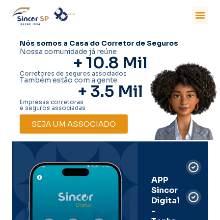
Nós somos a Casa do Corretor de Seguros
Nossa comunidade já reúne
+ 
10.8
 Mil
Corretores de seguros associados
Também estão com a gente
+ 
3.5
 Mil
Empresas corretoras
e seguros associadas
SEJA UM ASSOCIADO
Car
Dig
Ass
APP
Sincor
Pre
Digital
-
Men