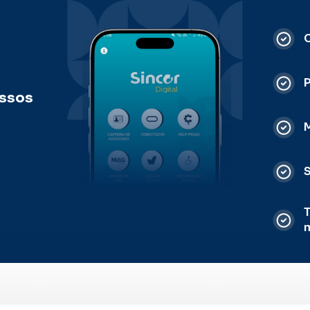
C
ossos
M
S
T