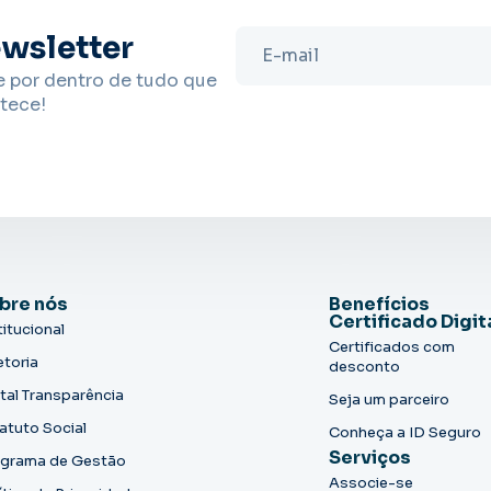
wsletter
e por dentro de tudo que
tece!
bre nós
Benefícios
Certificado Digit
titucional
Certificados com
etoria
desconto
tal Transparência
Seja um parceiro
atuto Social
Conheça a ID Seguro
Serviços
grama de Gestão
Associe-se