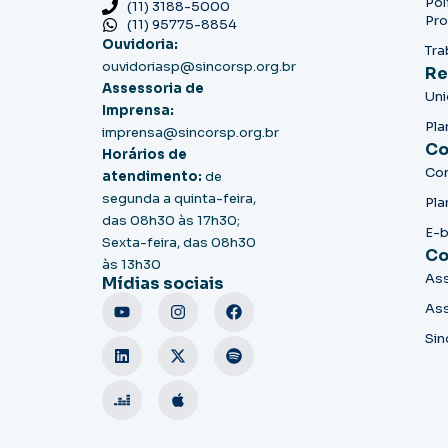
Pol
(11) 3188-5000
Pro
(11) 95775-8854
Ouvidoria:
Tra
ouvidoriasp@sincorsp.org.br
Re
Assessoria de
Un
Imprensa:
Pla
imprensa@sincorsp.org.br
Co
Horários de
Co
atendimento:
de
segunda a quinta-feira,
Pla
das 08h30 às 17h30;
E-
Sexta-feira, das 08h30
Co
às 13h30
Ass
Mídias sociais
Ass
Sin