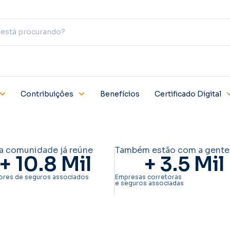
Contribuições
Benefícios
Certificado Digital
a comunidade já reúne
Também estão com a gente
+ 
10.8
 Mil
+ 
3.5
 Mil
ores de seguros associados
Empresas corretoras
e seguros associadas