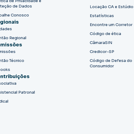
ítica de Privacidade e
teção de Dados
Locação CA e Estúdio
balhe Conosco
Estatísticas
gionais
Encontre um Corretor
idades
Código de ética
ntão Regional
CâmaraSIN
missões
missões
Credicor-SP
ntão Técnico
Código de Defesa do
Consumidor
books
ntribuições
ociativa
istencial Patronal
dical