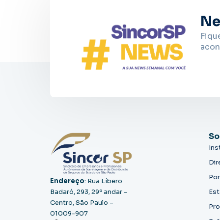
Ne
Fiqu
acon
So
Ins
Dir
Por
Endereço
: Rua Líbero
Badaró, 293, 29º andar –
Est
Centro, São Paulo –
Pro
01009-907