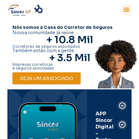
Nós somos a Casa do Corretor de Seguros
Nossa comunidade já reúne
+ 
10.8
 Mil
Corretores de seguros associados
Também estão com a gente
+ 
3.5
 Mil
Empresas corretoras
e seguros associadas
SEJA UM ASSOCIADO
Car
Dig
Ass
APP
Sincor
Pre
Digital
-
Men