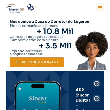
Nós somos a Casa do Corretor de Seguros
Nossa comunidade já reúne
+ 
10.8
 Mil
Corretores de seguros associados
Também estão com a gente
+ 
3.5
 Mil
Empresas corretoras
e seguros associadas
SEJA UM ASSOCIADO
Car
Dig
Ass
APP
Sincor
Pre
Digital
-
Men