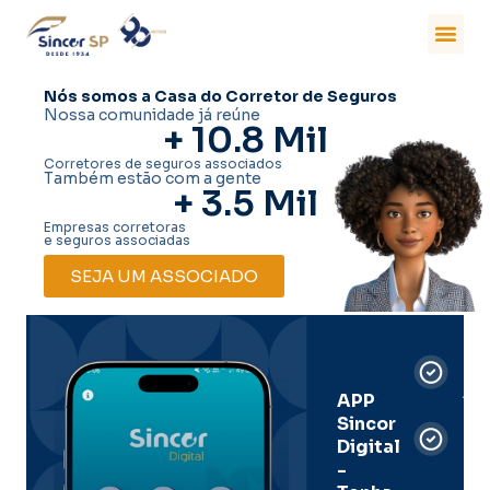
Nós somos a Casa do Corretor de Seguros
Nossa comunidade já reúne
+ 
10.8
 Mil
Corretores de seguros associados
Também estão com a gente
+ 
3.5
 Mil
Empresas corretoras
e seguros associadas
SEJA UM ASSOCIADO
Car
Dig
Ass
APP
Sincor
Pre
Digital
-
Men