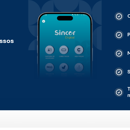
C
ossos
M
S
T