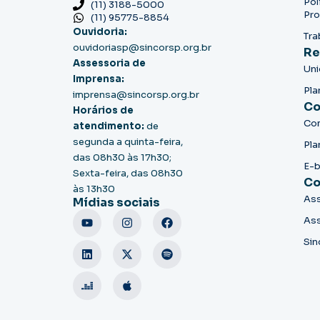
Pol
(11) 3188-5000
Pro
(11) 95775-8854
Ouvidoria:
Tra
ouvidoriasp@sincorsp.org.br
Re
Assessoria de
Un
Imprensa:
Pla
imprensa@sincorsp.org.br
Co
Horários de
Co
atendimento:
de
segunda a quinta-feira,
Pla
das 08h30 às 17h30;
E-
Sexta-feira, das 08h30
Co
às 13h30
Ass
Mídias sociais
Ass
Sin