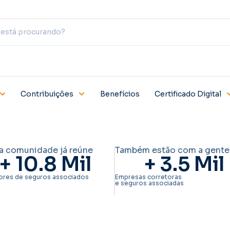
Contribuições
Benefícios
Certificado Digital
a comunidade já reúne
Também estão com a gente
+ 
10.8
 Mil
+ 
3.5
 Mil
ores de seguros associados
Empresas corretoras
e seguros associadas