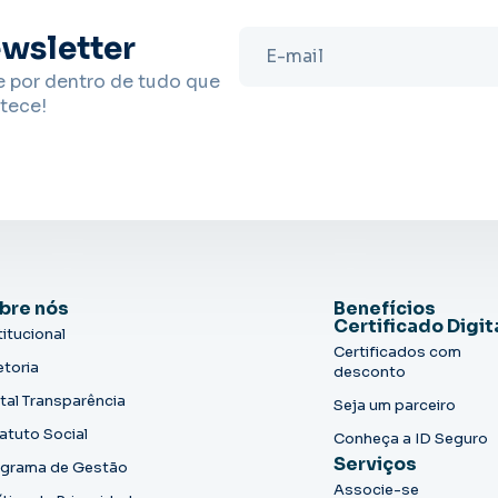
wsletter
e por dentro de tudo que
tece!
bre nós
Benefícios
Certificado Digit
titucional
Certificados com
etoria
desconto
tal Transparência
Seja um parceiro
atuto Social
Conheça a ID Seguro
Serviços
grama de Gestão
Associe-se