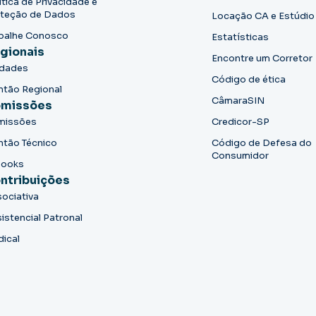
ítica de Privacidade e
teção de Dados
Locação CA e Estúdio
balhe Conosco
Estatísticas
gionais
Encontre um Corretor
idades
Código de ética
ntão Regional
CâmaraSIN
missões
missões
Credicor-SP
ntão Técnico
Código de Defesa do
Consumidor
books
ntribuições
ociativa
istencial Patronal
dical