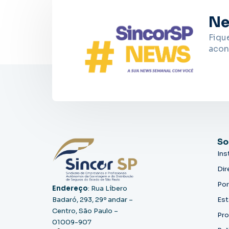
Ne
Fiqu
acon
So
Ins
Dir
Por
Endereço
: Rua Líbero
Badaró, 293, 29º andar –
Est
Centro, São Paulo –
Pro
01009-907