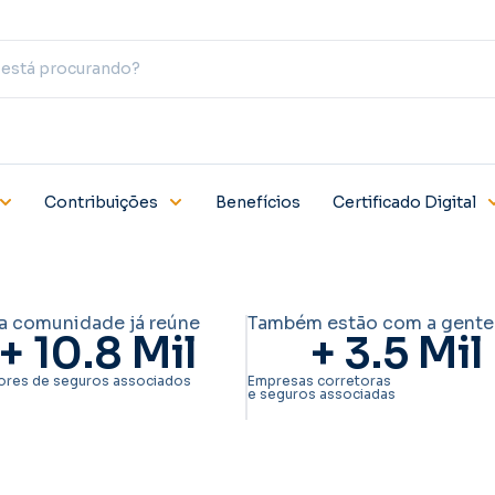
Contribuições
Benefícios
Certificado Digital
a comunidade já reúne
Também estão com a gente
+ 
10.8
 Mil
+ 
3.5
 Mil
ores de seguros associados
Empresas corretoras
e seguros associadas