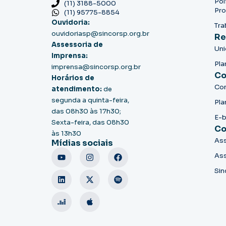
Pol
(11) 3188-5000
Pro
(11) 95775-8854
Ouvidoria:
Tra
ouvidoriasp@sincorsp.org.br
Re
Assessoria de
Un
Imprensa:
Pla
imprensa@sincorsp.org.br
Co
Horários de
Co
atendimento:
de
segunda a quinta-feira,
Pla
das 08h30 às 17h30;
E-
Sexta-feira, das 08h30
Co
às 13h30
Ass
Mídias sociais
Ass
Sin