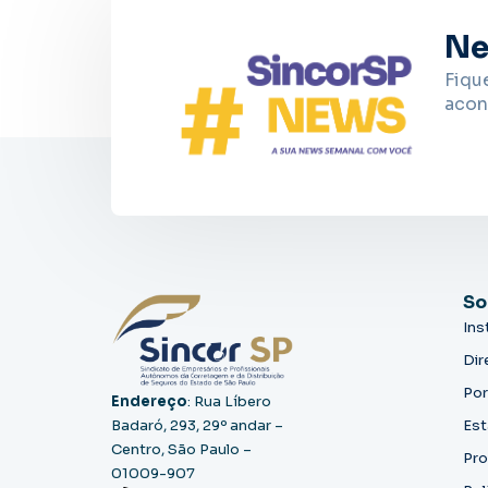
Ne
Fiqu
acon
So
Ins
Dir
Por
Endereço
: Rua Líbero
Badaró, 293, 29º andar –
Est
Centro, São Paulo –
Pro
01009-907