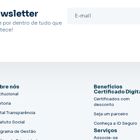
wsletter
e por dentro de tudo que
tece!
bre nós
Benefícios
Certificado Digit
titucional
Certificados com
etoria
desconto
tal Transparência
Seja um parceiro
atuto Social
Conheça a ID Seguro
Serviços
grama de Gestão
Associe-se