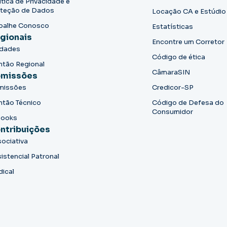
ítica de Privacidade e
teção de Dados
Locação CA e Estúdio
balhe Conosco
Estatísticas
gionais
Encontre um Corretor
idades
Código de ética
ntão Regional
CâmaraSIN
missões
missões
Credicor-SP
ntão Técnico
Código de Defesa do
Consumidor
books
ntribuições
ociativa
istencial Patronal
dical