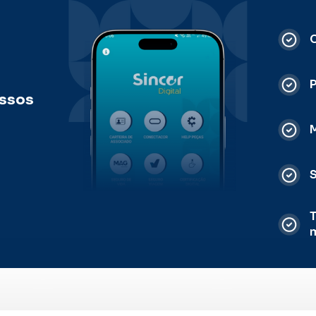
C
ossos
M
S
T