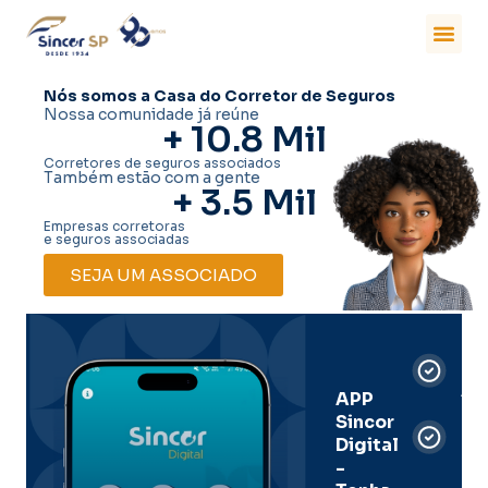
Nós somos a Casa do Corretor de Seguros
Nossa comunidade já reúne
+ 
10.8
 Mil
Corretores de seguros associados
Também estão com a gente
+ 
3.5
 Mil
Empresas corretoras
e seguros associadas
SEJA UM ASSOCIADO
Car
Dig
Ass
APP
Sincor
Pre
Digital
-
Men