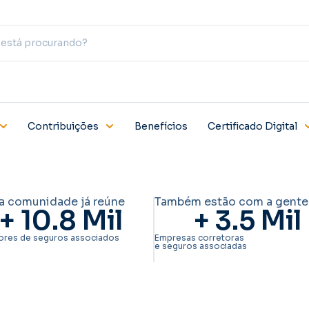
Contribuições
Benefícios
Certificado Digital
a comunidade já reúne
Também estão com a gente
+ 
10.8
 Mil
+ 
3.5
 Mil
ores de seguros associados
Empresas corretoras
e seguros associadas