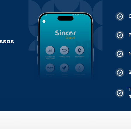
C
ossos
M
S
T