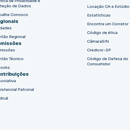
ítica de Privacidade e
teção de Dados
Locação CA e Estúdio
balhe Conosco
Estatísticas
gionais
Encontre um Corretor
idades
Código de ética
ntão Regional
CâmaraSIN
missões
missões
Credicor-SP
ntão Técnico
Código de Defesa do
Consumidor
books
ntribuições
ociativa
istencial Patronal
dical