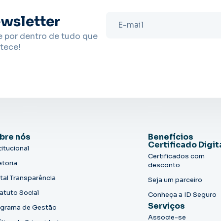
wsletter
e por dentro de tudo que
tece!
bre nós
Benefícios
Certificado Digit
titucional
Certificados com
etoria
desconto
tal Transparência
Seja um parceiro
atuto Social
Conheça a ID Seguro
Serviços
grama de Gestão
Associe-se