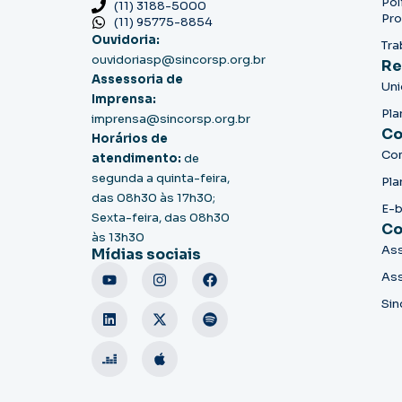
Pol
(11) 3188-5000
Pro
(11) 95775-8854
Ouvidoria:
Tra
ouvidoriasp@sincorsp.org.br
Re
Assessoria de
Un
Imprensa:
Pla
imprensa@sincorsp.org.br
Co
Horários de
Co
atendimento:
de
segunda a quinta-feira,
Pla
das 08h30 às 17h30;
E-
Sexta-feira, das 08h30
Co
às 13h30
Ass
Mídias sociais
Ass
Sin