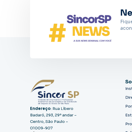
Ne
Fiqu
acon
So
Ins
Dir
Por
Endereço
: Rua Líbero
Badaró, 293, 29º andar –
Est
Centro, São Paulo –
Pro
01009-907