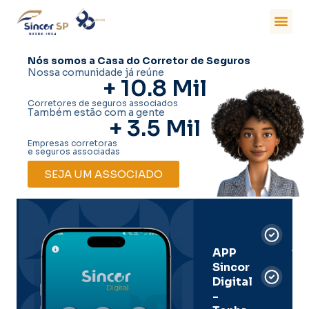
Nós somos a Casa do Corretor de Seguros
Nossa comunidade já reúne
+ 
10.8
 Mil
Corretores de seguros associados
Também estão com a gente
+ 
3.5
 Mil
Empresas corretoras
e seguros associadas
SEJA UM ASSOCIADO
Car
Dig
Ass
APP
Sincor
Pre
Digital
-
Men