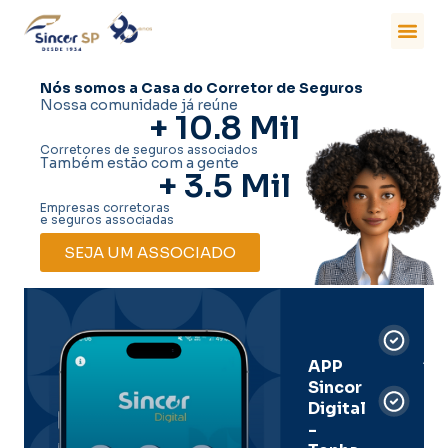
Nós somos a Casa do Corretor de Seguros
Nossa comunidade já reúne
+ 
10.8
 Mil
Corretores de seguros associados
Também estão com a gente
+ 
3.5
 Mil
Empresas corretoras
e seguros associadas
SEJA UM ASSOCIADO
Car
Dig
Ass
APP
Sincor
Pre
Digital
-
Men