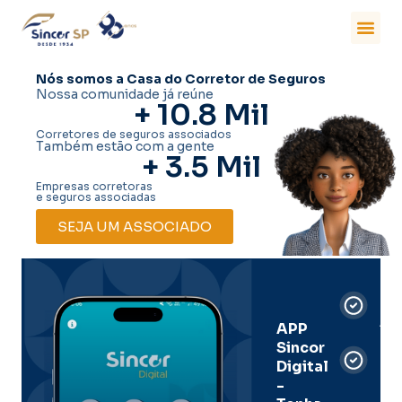
Nós somos a Casa do Corretor de Seguros
Nossa comunidade já reúne
+ 
10.8
 Mil
Corretores de seguros associados
Também estão com a gente
+ 
3.5
 Mil
Empresas corretoras
e seguros associadas
SEJA UM ASSOCIADO
Car
Dig
Ass
APP
Sincor
Pre
Digital
-
Men