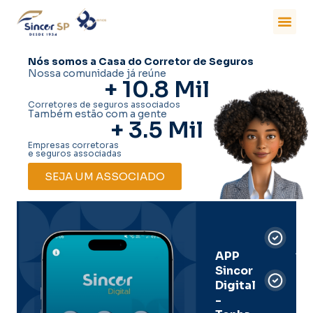
Nós somos a Casa do Corretor de Seguros
Nossa comunidade já reúne
+ 
10.8
 Mil
Corretores de seguros associados
Também estão com a gente
+ 
3.5
 Mil
Empresas corretoras
e seguros associadas
SEJA UM ASSOCIADO
Car
Dig
Ass
APP
Sincor
Pre
Digital
-
Men