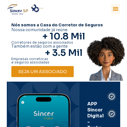
Nós somos a Casa do Corretor de Seguros
Nossa comunidade já reúne
+ 
10.8
 Mil
Corretores de seguros associados
Também estão com a gente
+ 
3.5
 Mil
Empresas corretoras
e seguros associadas
SEJA UM ASSOCIADO
Car
Dig
Ass
APP
Sincor
Pre
Digital
-
Men