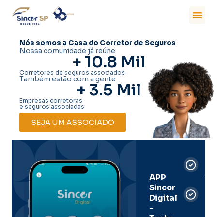
Nós somos a Casa do Corretor de Seguros
Nossa comunidade já reúne
+ 
10.8
 Mil
Corretores de seguros associados
Também estão com a gente
+ 
3.5
 Mil
Empresas corretoras
e seguros associadas
SEJA UM ASSOCIADO
Car
Dig
Ass
APP
Sincor
Pre
Digital
-
Men