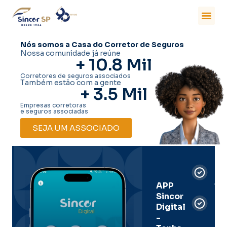
Nós somos a Casa do Corretor de Seguros
Nossa comunidade já reúne
+ 
10.8
 Mil
Corretores de seguros associados
Também estão com a gente
+ 
3.5
 Mil
Empresas corretoras
e seguros associadas
SEJA UM ASSOCIADO
Car
Dig
Ass
APP
Sincor
Pre
Digital
-
Men