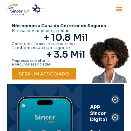
Nós somos a Casa do Corretor de Seguros
Nossa comunidade já reúne
+ 
10.8
 Mil
Corretores de seguros associados
Também estão com a gente
+ 
3.5
 Mil
Empresas corretoras
e seguros associadas
SEJA UM ASSOCIADO
Car
Dig
Ass
APP
Sincor
Pre
Digital
-
Men