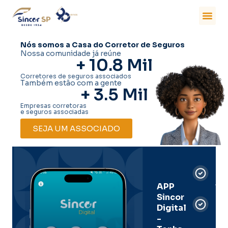
Nós somos a Casa do Corretor de Seguros
Nossa comunidade já reúne
+ 
10.8
 Mil
Corretores de seguros associados
Também estão com a gente
+ 
3.5
 Mil
Empresas corretoras
e seguros associadas
SEJA UM ASSOCIADO
Car
Dig
Ass
APP
Sincor
Pre
Digital
-
Men