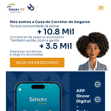
Nós somos a Casa do Corretor de Seguros
Nossa comunidade já reúne
+ 
10.8
 Mil
Corretores de seguros associados
Também estão com a gente
+ 
3.5
 Mil
Empresas corretoras
e seguros associadas
SEJA UM ASSOCIADO
Car
Dig
Ass
APP
Sincor
Pre
Digital
-
Men