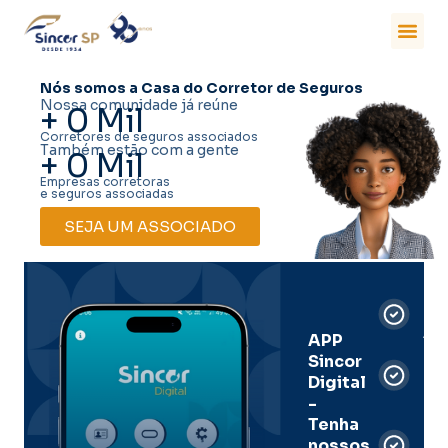
Nós somos a Casa do Corretor de Seguros
Nossa comunidade já reúne
+
0
Mil
Corretores de seguros associados
Também estão com a gente
+
0
Mil
Empresas corretoras
e seguros associadas
SEJA UM ASSOCIADO
Car
Dig
Ass
APP
Sincor
Pre
Digital
-
Men
Tenha
e
nossos