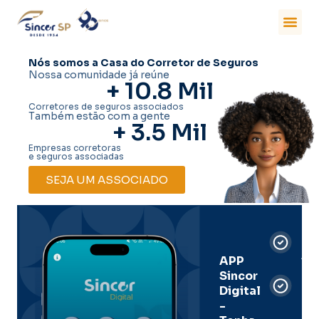
Nós somos a Casa do Corretor de Seguros
Nossa comunidade já reúne
+ 
10.8
 Mil
Corretores de seguros associados
Também estão com a gente
+ 
3.5
 Mil
Empresas corretoras
e seguros associadas
SEJA UM ASSOCIADO
Car
Dig
Ass
APP
Sincor
Pre
Digital
-
Men