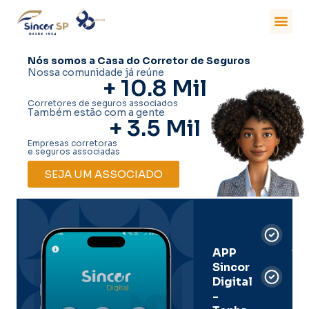
Nós somos a Casa do Corretor de Seguros
Nossa comunidade já reúne
+ 
10.8
 Mil
Corretores de seguros associados
Também estão com a gente
+ 
3.5
 Mil
Empresas corretoras
e seguros associadas
SEJA UM ASSOCIADO
Car
Dig
Ass
APP
Sincor
Pre
Digital
-
Men