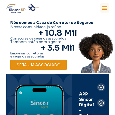
Nós somos a Casa do Corretor de Seguros
Nossa comunidade já reúne
+ 
10.8
 Mil
Corretores de seguros associados
Também estão com a gente
+ 
3.5
 Mil
Empresas corretoras
e seguros associadas
SEJA UM ASSOCIADO
Car
Dig
Ass
APP
Sincor
Pre
Digital
-
Men