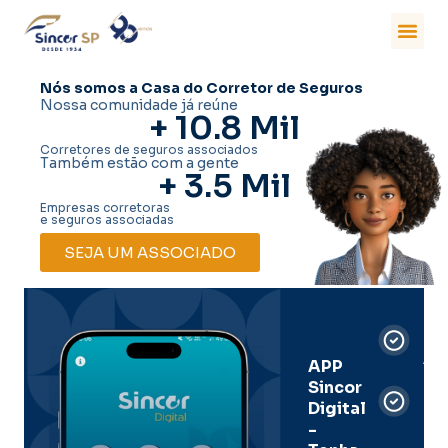
Nós somos a Casa do Corretor de Seguros
Nossa comunidade já reúne
+ 
10.8
 Mil
Corretores de seguros associados
Também estão com a gente
+ 
3.5
 Mil
Empresas corretoras
e seguros associadas
SEJA UM ASSOCIADO
Car
Dig
Ass
APP
Sincor
Pre
Digital
-
Men