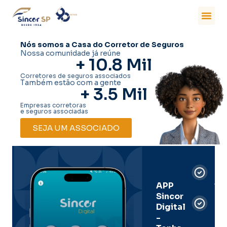
Nós somos a Casa do Corretor de Seguros
Nossa comunidade já reúne
+ 
10.8
 Mil
Corretores de seguros associados
Também estão com a gente
+ 
3.5
 Mil
Empresas corretoras
e seguros associadas
SEJA UM ASSOCIADO
Car
Dig
Ass
APP
Sincor
Pre
Digital
-
Men