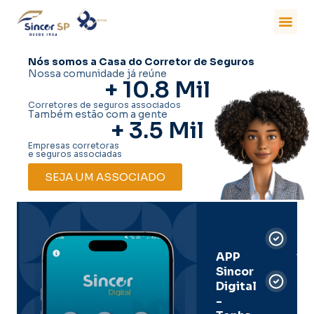
Nós somos a Casa do Corretor de Seguros
Nossa comunidade já reúne
+ 
10.8
 Mil
Corretores de seguros associados
Também estão com a gente
+ 
3.5
 Mil
Empresas corretoras
e seguros associadas
SEJA UM ASSOCIADO
Car
Dig
Ass
APP
Sincor
Pre
Digital
-
Men