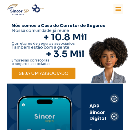
Nós somos a Casa do Corretor de Seguros
Nossa comunidade já reúne
+ 
10.8
 Mil
Corretores de seguros associados
Também estão com a gente
+ 
3.5
 Mil
Empresas corretoras
e seguros associadas
SEJA UM ASSOCIADO
Car
Dig
Ass
APP
Sincor
Pre
Digital
-
Men