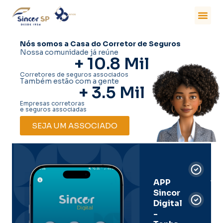
Nós somos a Casa do Corretor de Seguros
Nossa comunidade já reúne
+ 
10.8
 Mil
Corretores de seguros associados
Também estão com a gente
+ 
3.5
 Mil
Empresas corretoras
e seguros associadas
SEJA UM ASSOCIADO
Car
Dig
Ass
APP
Sincor
Pre
Digital
-
Men