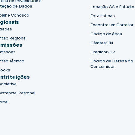
ítica de Privacidade e
teção de Dados
Locação CA e Estúdio
balhe Conosco
Estatísticas
gionais
Encontre um Corretor
idades
Código de ética
ntão Regional
CâmaraSIN
missões
missões
Credicor-SP
ntão Técnico
Código de Defesa do
Consumidor
books
ntribuições
ociativa
istencial Patronal
dical