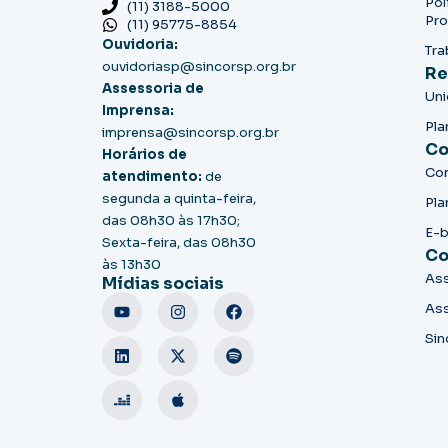
Pol
(11) 3188-5000
Pro
(11) 95775-8854
Ouvidoria:
Tra
ouvidoriasp@sincorsp.org.br
Re
Assessoria de
Un
Imprensa:
Pla
imprensa@sincorsp.org.br
Co
Horários de
Co
atendimento:
de
segunda a quinta-feira,
Pla
das 08h30 às 17h30;
E-
Sexta-feira, das 08h30
Co
às 13h30
Ass
Mídias sociais
Ass
Sin