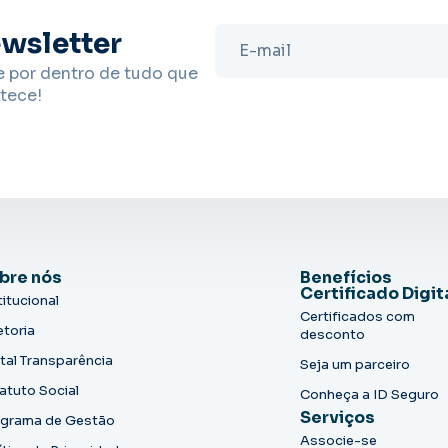
wsletter
e por dentro de tudo que
tece!
bre nós
Benefícios
Certificado Digit
titucional
Certificados com
etoria
desconto
tal Transparência
Seja um parceiro
atuto Social
Conheça a ID Seguro
Serviços
grama de Gestão
Associe-se