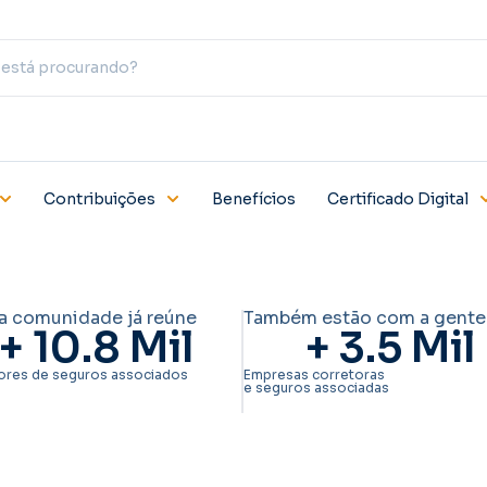
Contribuições
Benefícios
Certificado Digital
a comunidade já reúne
Também estão com a gente
+ 
10.8
 Mil
+ 
3.5
 Mil
ores de seguros associados
Empresas corretoras
e seguros associadas