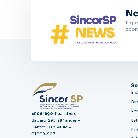
Ne
Fiqu
acon
So
Ins
Dir
Por
Endereço
: Rua Líbero
Badaró, 293, 29º andar –
Est
Centro, São Paulo –
Pro
01009-907