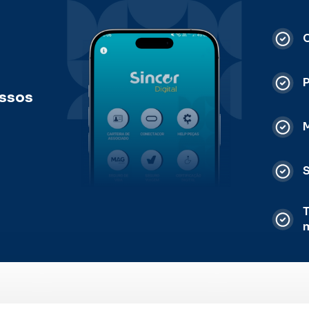
C
ossos
M
S
T