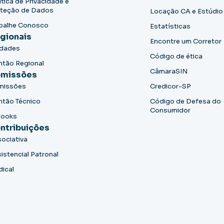
ítica de Privacidade e
teção de Dados
Locação CA e Estúdio
balhe Conosco
Estatísticas
gionais
Encontre um Corretor
idades
Código de ética
ntão Regional
CâmaraSIN
missões
missões
Credicor-SP
ntão Técnico
Código de Defesa do
Consumidor
books
ntribuições
ociativa
istencial Patronal
dical