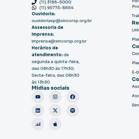
Pol
(11) 3188-5000
Pro
(11) 95775-8854
Ouvidoria:
Tra
ouvidoriasp@sincorsp.org.br
Re
Assessoria de
Un
Imprensa:
Pla
imprensa@sincorsp.org.br
Co
Horários de
Co
atendimento:
de
segunda a quinta-feira,
Pla
das 08h30 às 17h30;
E-
Sexta-feira, das 08h30
Co
às 13h30
Ass
Mídias sociais
Ass
Sin