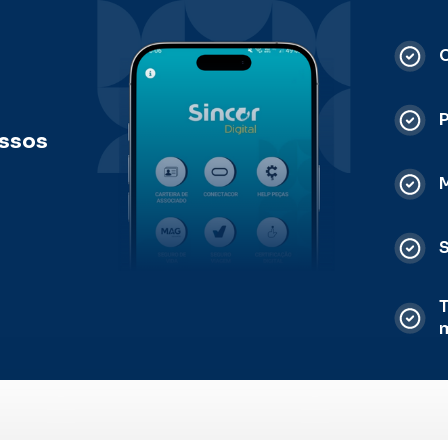
C
ossos
M
S
T