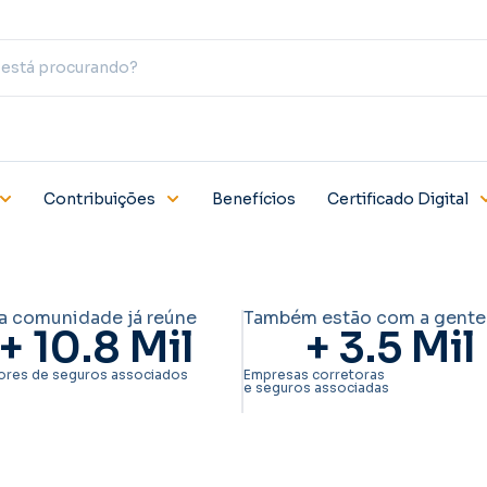
Contribuições
Benefícios
Certificado Digital
a comunidade já reúne
Também estão com a gente
+ 
10.8
 Mil
+ 
3.5
 Mil
ores de seguros associados
Empresas corretoras
e seguros associadas