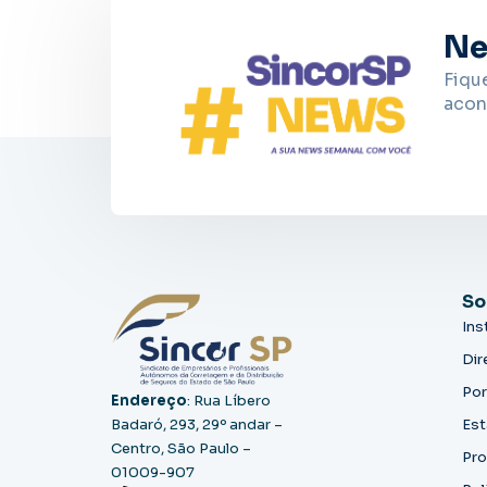
Ne
Fiqu
acon
So
Ins
Dir
Por
Endereço
: Rua Líbero
Badaró, 293, 29º andar –
Est
Centro, São Paulo –
Pro
01009-907