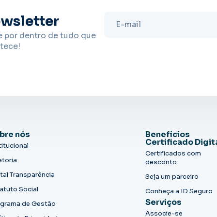
wsletter
e por dentro de tudo que
tece!
bre nós
Benefícios
Certificado Digit
titucional
Certificados com
etoria
desconto
tal Transparência
Seja um parceiro
atuto Social
Conheça a ID Seguro
Serviços
grama de Gestão
Associe-se