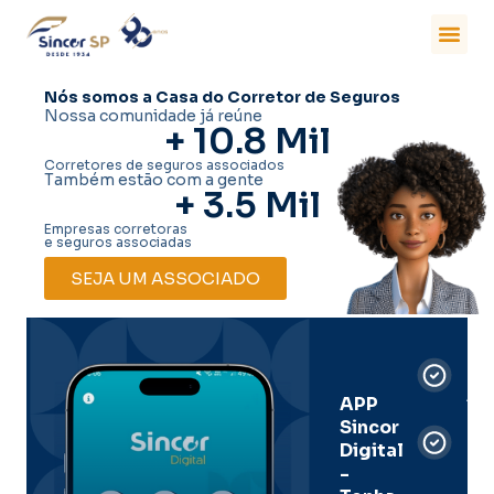
Nós somos a Casa do Corretor de Seguros
Nossa comunidade já reúne
+ 
10.8
 Mil
Corretores de seguros associados
Também estão com a gente
+ 
3.5
 Mil
Empresas corretoras
e seguros associadas
SEJA UM ASSOCIADO
Car
Dig
Ass
APP
Sincor
Pre
Digital
-
Men